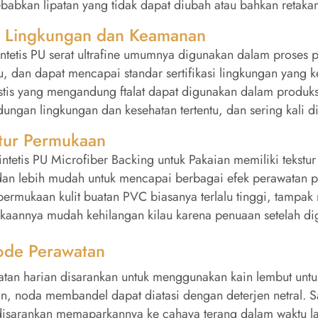
babkan lipatan yang tidak dapat diubah atau bahkan reta
ur Lingkungan dan Keamanan
sintetis PU serat ultrafine umumnya digunakan dalam proses 
, dan dapat mencapai standar sertifikasi lingkungan yang 
tis yang mengandung ftalat dapat digunakan dalam produksi 
dungan lingkungan dan kesehatan tertentu, dan sering kali
tur Permukaan
Sintetis PU Microfiber Backing untuk Pakaian memiliki tekst
 dan lebih mudah untuk mencapai berbagai efek perawatan 
permukaan kulit buatan PVC biasanya terlalu tinggi, tampak 
kaannya mudah kehilangan kilau karena penuaan setelah d
ode Perawatan
tan harian disarankan untuk menggunakan kain lembut untu
n, noda membandel dapat diatasi dengan deterjen netral. S
disarankan memaparkannya ke cahaya terang dalam waktu la