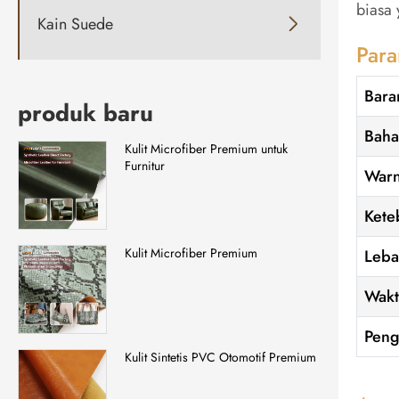
biasa
Kain Suede

Para
Bara
produk baru
Bah
Kulit Microfiber Premium untuk
Furnitur
War
Kete
Kulit Microfiber Premium
Leba
Wakt
Pen
Kulit Sintetis PVC Otomotif Premium