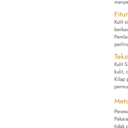
menye
Fit
Kulit 
berbau
Pemlas
perlin
Teks
Kulit 
kulit,
Kilap 
permu
Met
Perawa
Pakaia
tidak 