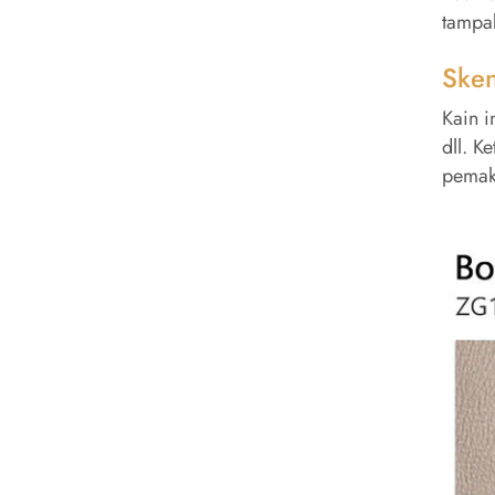
tampa
Sken
Kain i
dll. K
pemak