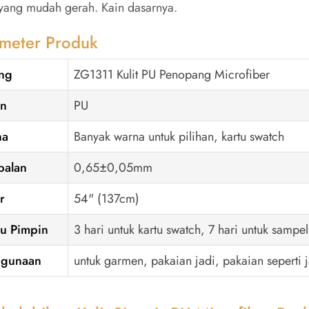
 yang mudah gerah. Kain dasarnya.
meter Produk
ng
ZG1311 Kulit PU Penopang Microfiber
an
PU
na
Banyak warna untuk pilihan, kartu swatch
balan
0,65±0,05mm
r
54" (137cm)
u Pimpin
3 hari untuk kartu swatch, 7 hari untuk sampe
ggunaan
untuk garmen, pakaian jadi, pakaian seperti j