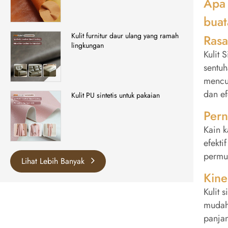
Apa 
buat
Kulit furnitur daur ulang yang ramah
Ras
lingkungan
Kulit 
sentuh
mencu
dan e
Kulit PU sintetis untuk pakaian
Per
Kain k
efekti
permu
Lihat Lebih Banyak
Kine
Kulit 
mudah 
panja