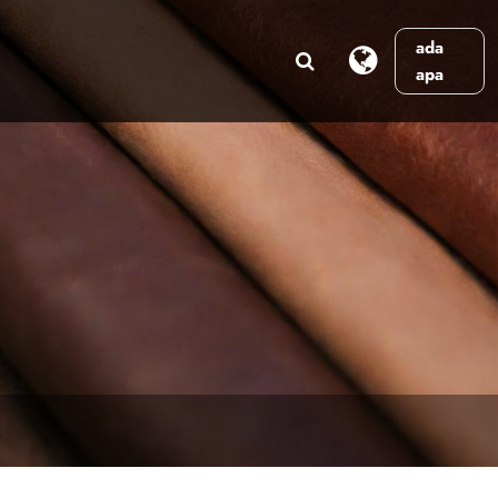
ada
apa