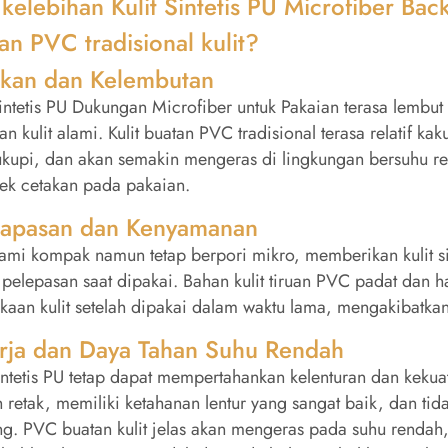
kelebihan Kulit Sintetis PU Microfiber Ba
an PVC tradisional kulit?
akan dan Kelembutan
Sintetis PU Dukungan Microfiber untuk Pakaian terasa lembut
an kulit alami. Kulit buatan PVC tradisional terasa relatif kaku
kupi, dan akan semakin mengeras di lingkungan bersuhu 
fek cetakan pada pakaian.
napasan dan Kenyamanan
ami kompak namun tetap berpori mikro, memberikan kulit si
f pelepasan saat dipakai. Bahan kulit tiruan PVC padat da
kaan kulit setelah dipakai dalam waktu lama, mengakibatk
rja dan Daya Tahan Suhu Rendah
sintetis PU tetap dapat mempertahankan kelenturan dan keku
retak, memiliki ketahanan lentur yang sangat baik, dan ti
ng. PVC buatan kulit jelas akan mengeras pada suhu renda