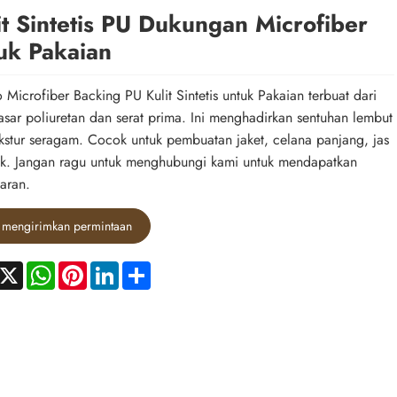
it Sintetis PU Dukungan Microfiber
uk Pakaian
 Microfiber Backing PU Kulit Sintetis untuk Pakaian terbuat dari
asar poliuretan dan serat prima. Ini menghadirkan sentuhan lembut
kstur seragam. Cocok untuk pembuatan jaket, celana panjang, jas
k. Jangan ragu untuk menghubungi kami untuk mendapatkan
aran.
mengirimkan permintaan
acebook
X
WhatsApp
Pinterest
LinkedIn
Share