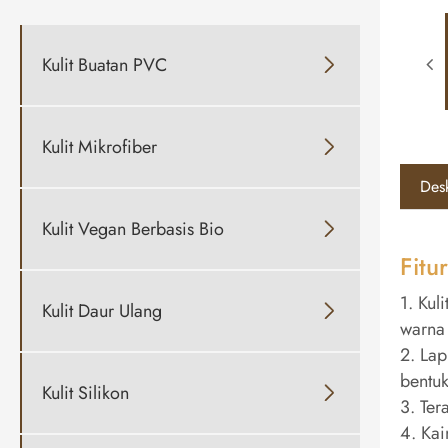
Kulit Buatan PVC

Kulit Mikrofiber

Desk
Kulit Vegan Berbasis Bio

Fitu
1. Kul
Kulit Daur Ulang

warna
2. Lap
bentuk
Kulit Silikon

3. Ter
4. Kai