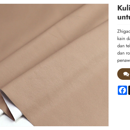
Kul
unt
Zhigao
kain d
dan te
dan ro
penaw
F